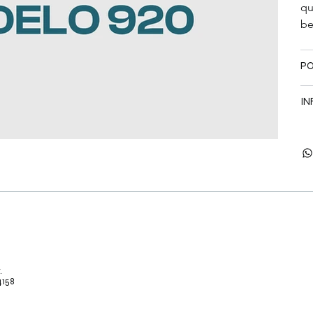
qu
be
PO
IN
.
4158