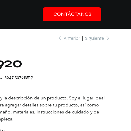
CONTÁCTANOS
Anterior
Siguiente
920
SKU
U:
364215376135191
364215376135191
io
0
y la descripción de un producto. Soy el lugar ideal 
ra agregar detalles sobre tu producto, así como 
maño, materiales, instrucciones de cuidado y de 
mpieza.