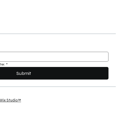
ter.
*
Submit
Wix Studio™