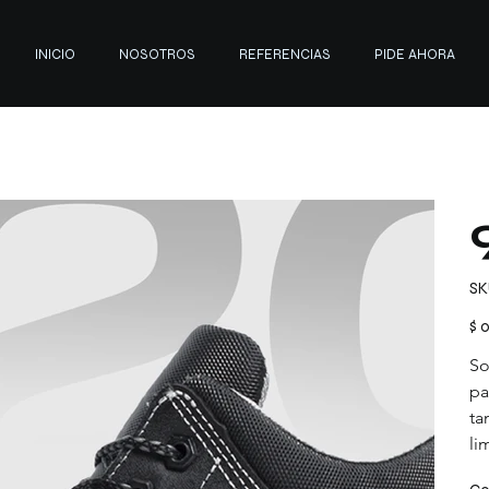
INICIO
NOSOTROS
REFERENCIAS
PIDE AHORA
SK
Prec
$ 
So
pa
ta
li