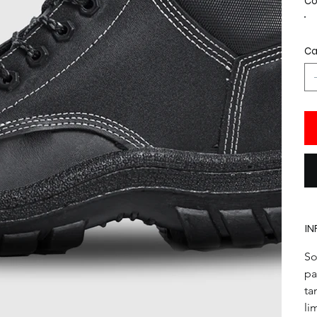
Co
Ca
IN
So
pa
ta
li